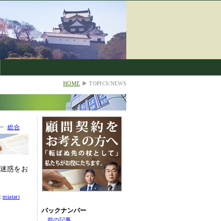
HOME
TOPICS/NEWS
ー:
総合
迷惑をお
:
miatari
バックナンバー
前の記事