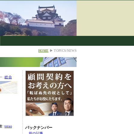
HOME
TOPICS/NEWS
ー:
総合
者:
terao
バックナンバー
前の記事