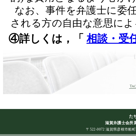
なお、事件を弁護士に委
される方の自由な意思によ
④詳しくは，「
相談・受
た
滋賀弁護士会所属
〒522-0072 滋賀県彦根市船